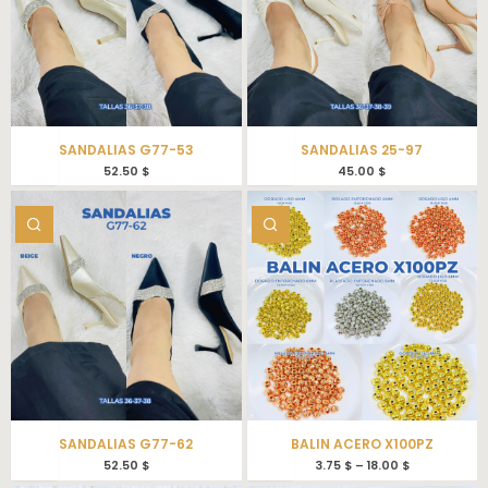
SANDALIAS G77-53
SANDALIAS 25-97
52.50
$
45.00
$
SANDALIAS G77-62
BALIN ACERO X100PZ
52.50
$
3.75
$
–
18.00
$