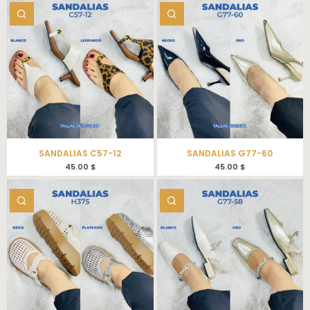
SANDALIAS C57-12
SANDALIAS G77-60
45.00
$
45.00
$