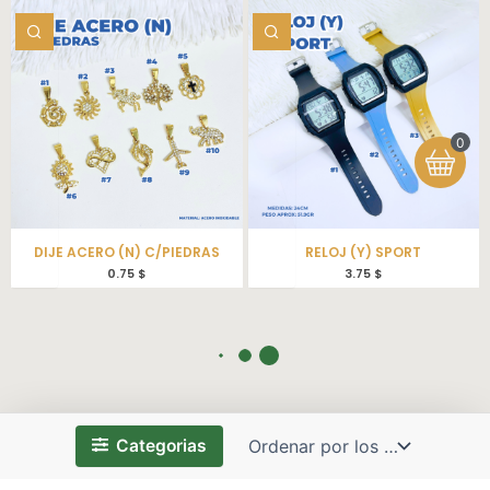
0
DIJE ACERO (N) C/PIEDRAS
RELOJ (Y) SPORT
0.75
$
3.75
$
Categorias