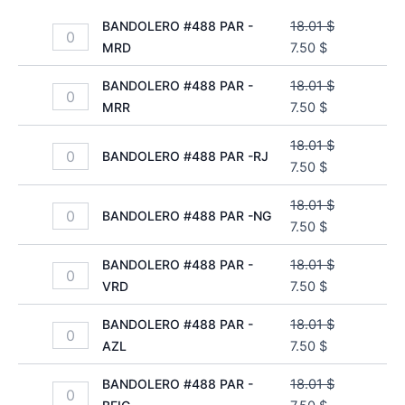
BANDOLERO #488 PAR -
18.01
$
MRD
7.50
$
BANDOLERO #488 PAR -
18.01
$
MRR
7.50
$
18.01
$
BANDOLERO #488 PAR -RJ
7.50
$
18.01
$
BANDOLERO #488 PAR -NG
7.50
$
BANDOLERO #488 PAR -
18.01
$
VRD
7.50
$
BANDOLERO #488 PAR -
18.01
$
AZL
7.50
$
BANDOLERO #488 PAR -
18.01
$