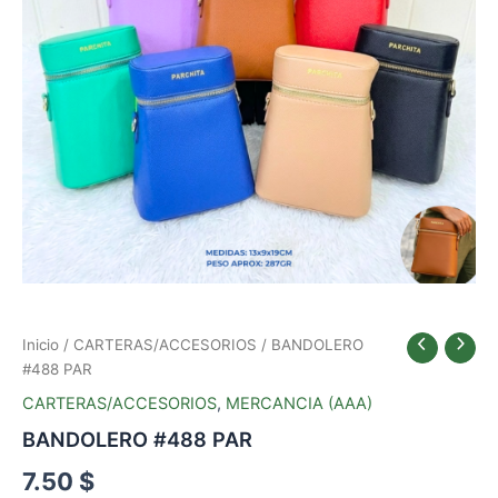
Inicio
/
CARTERAS/ACCESORIOS
/ BANDOLERO
#488 PAR
CARTERAS/ACCESORIOS
,
MERCANCIA (AAA)
BANDOLERO #488 PAR
7.50
$