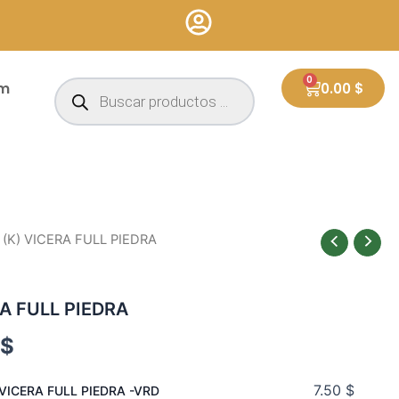
Búsqueda
0
Cart
um
0.00
$
de
productos
 (K) VICERA FULL PIEDRA
A FULL PIEDRA
4
$
7.50
$
 VICERA FULL PIEDRA -VRD