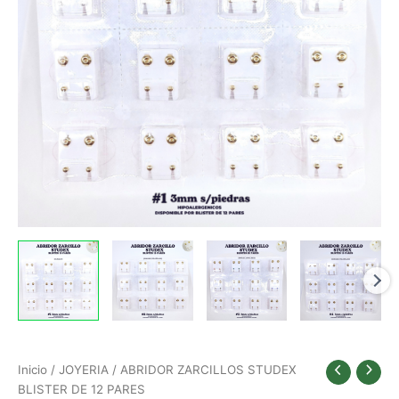
cantidad
cantidad
cantidad
cantidad
cantidad
cantidad
cantidad
cantidad
cantidad
cantidad
cantidad
cantidad
cantidad
cantidad
cantidad
cantidad
Inicio
/
JOYERIA
/ ABRIDOR ZARCILLOS STUDEX
BLISTER DE 12 PARES