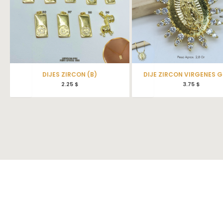
DIJES ZIRCON (B)
DIJE ZIRCON VIRGENES G
2.25
$
3.75
$