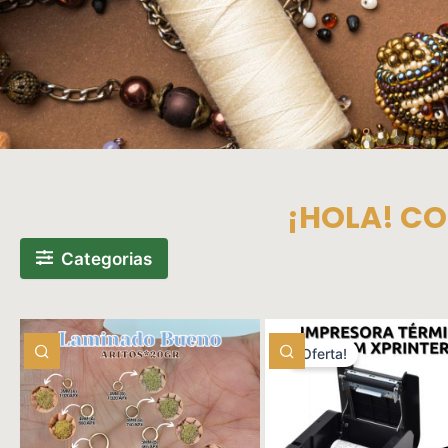
Car
¡HOLA! CO
Categorias
¡Oferta!