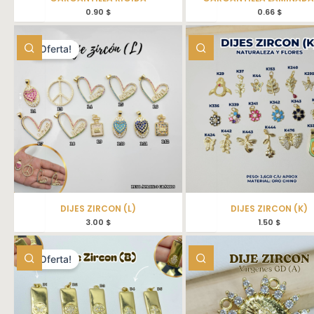
0.90
$
0.66
$
¡Oferta!
DIJES ZIRCON (L)
DIJES ZIRCON (K)
3.00
$
1.50
$
¡Oferta!