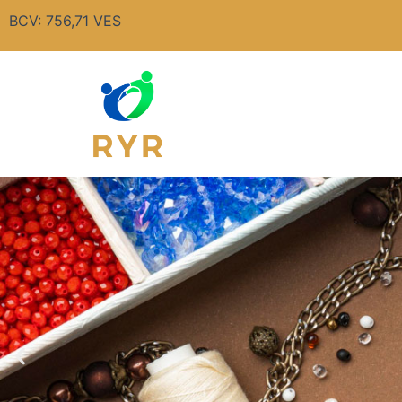
Ir
BCV: 756,71 VES
al
contenido