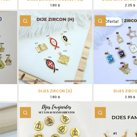
1.80
$
2.25
$
¡Oferta!
DIJES ZIRCON (H)
DIJES ZIRCO
1.80
$
2.99
$