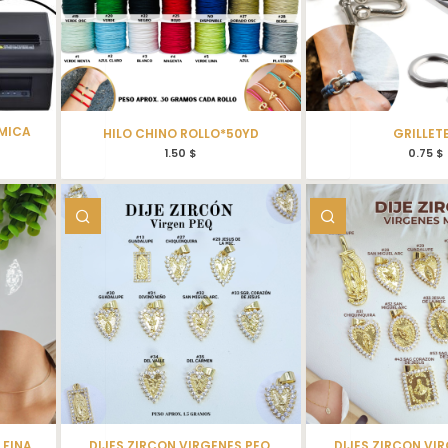
RMICA
HILO CHINO ROLLO*50YD
GRILLET
1.50
$
0.75
$
 FINA
DIJES ZIRCON VIRGENES PEQ.
DIJES ZIRCON VI