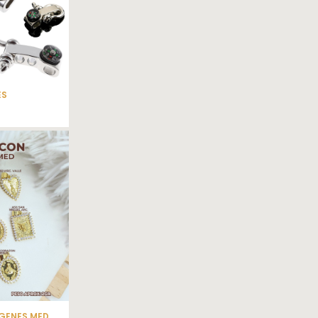
ES
RGENES MED