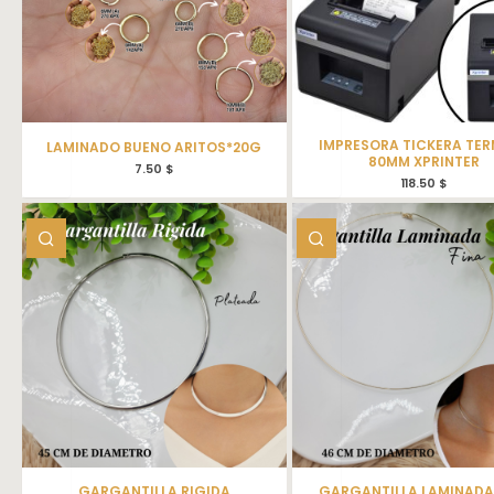
IMPRESORA TICKERA TE
LAMINADO BUENO ARITOS*20G
80MM XPRINTER
7.50
$
118.50
$
GARGANTILLA RIGIDA
GARGANTILLA LAMINADA