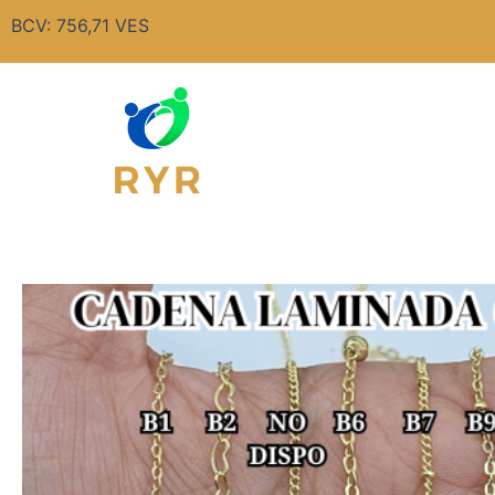
Ir
BCV: 756,71 VES
al
contenido