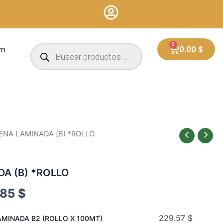
Búsqueda
0
Cart
um
0.00
$
de
productos
ENA LAMINADA (B) *ROLLO
A (B) *ROLLO
.85
$
229.57
$
MINADA B2 (ROLLO X 100MT)