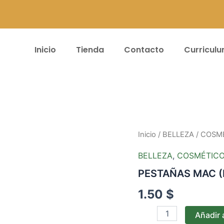
Inicio
Tienda
Contacto
Curricul
PESTAÑAS
Inicio
/
BELLEZA
/
COSM
MAC
(B)
BELLEZA
,
COSMÉTIC
20P*NRO
PESTAÑAS MAC (
8
cantidad
1.50
$
Añadir a