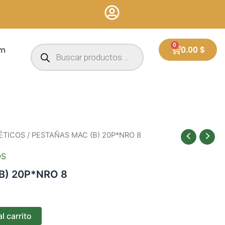
Búsqueda
0
Cart
um
0.00
$
de
productos
ÉTICOS
/ PESTAÑAS MAC (B) 20P*NRO 8
OS
B) 20P*NRO 8
l carrito