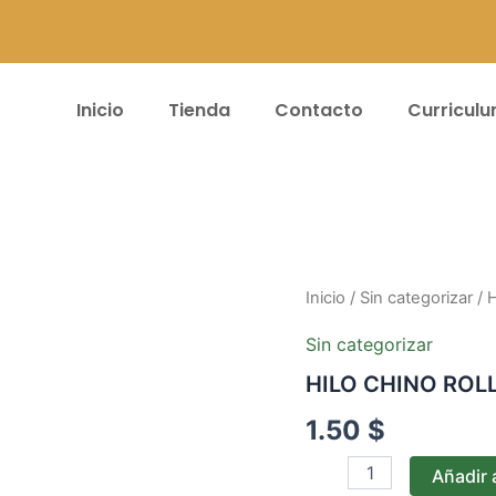
Inicio
Tienda
Contacto
Curricul
HILO
Inicio
/
Sin categorizar
/ 
CHINO
ROLLO*50YD
Sin categorizar
-
HILO CHINO ROL
#13
PLATEADO
1.50
$
cantidad
Añadir a