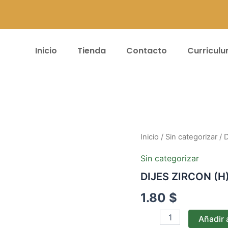
Inicio
Tienda
Contacto
Curricul
DIJES
Inicio
/
Sin categorizar
/ 
ZIRCON
(H)
Sin categorizar
#087
DIJES ZIRCON (H
cantidad
1.80
$
Añadir a