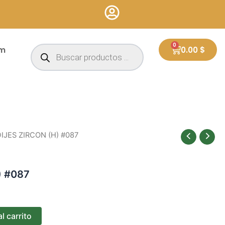
Búsqueda
0
Cart
um
0.00
$
de
productos
DIJES ZIRCON (H) #087
) #087
l carrito