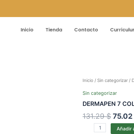
Inicio
Tienda
Contacto
Curricul
DERMAPEN
Inicio
/
Sin categorizar
/ 
El
7
COLORES
preci
Sin categorizar
cantidad
DERMAPEN 7 CO
origin
131.29
$
75.0
era:
131.29
Añadir a