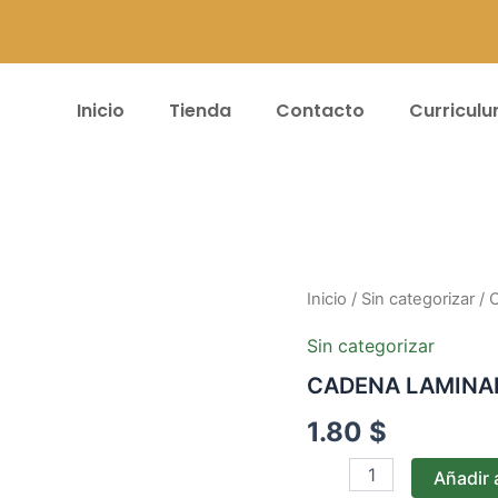
Inicio
Tienda
Contacto
Curricul
CADENA
Inicio
/
Sin categorizar
/ 
LAMINADA
B9*MT
Sin categorizar
cantidad
CADENA LAMINA
1.80
$
Añadir a