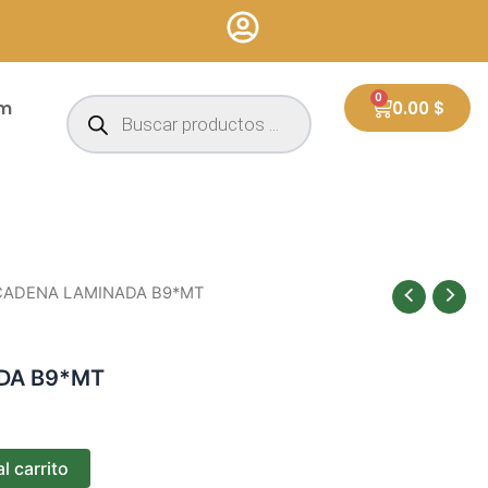
Búsqueda
0
Cart
um
0.00
$
de
productos
CADENA LAMINADA B9*MT
DA B9*MT
l carrito