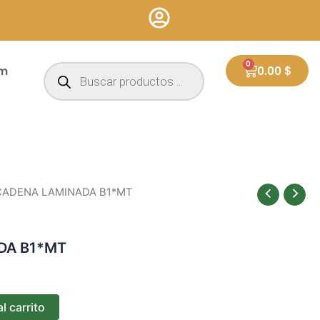
Búsqueda
0
Cart
um
0.00
$
de
productos
CADENA LAMINADA B1*MT
DA B1*MT
l carrito