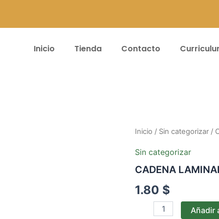
Inicio
Tienda
Contacto
Curricul
CADENA
Inicio
/
Sin categorizar
/ 
LAMINADA
B1*MT
Sin categorizar
cantidad
CADENA LAMINA
1.80
$
Añadir a