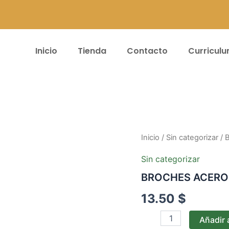
Inicio
Tienda
Contacto
Curricul
BROCHES
Inicio
/
Sin categorizar
/ 
ACERO
PICO
Sin categorizar
LORO*20G
BROCHES ACERO 
PQ-
PLT
13.50
$
cantidad
Añadir a