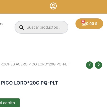
Búsqueda
0
Cart
um
0.00
$
de
productos
BROCHES ACERO PICO LORO*20G PQ-PLT
PICO LORO*20G PQ-PLT
l carrito