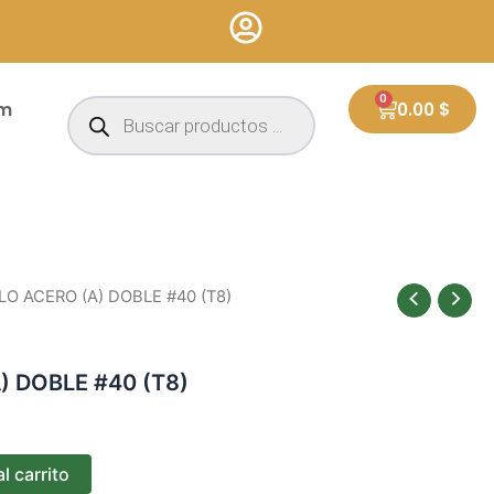
Búsqueda
0
Cart
um
0.00
$
de
productos
LO ACERO (A) DOBLE #40 (T8)
) DOBLE #40 (T8)
l carrito