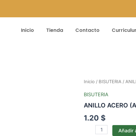
Inicio
Tienda
Contacto
Curricul
ANILLO
Inicio
/
BISUTERIA
/ ANIL
ACERO
(A)
BISUTERIA
DOBLE
ANILLO ACERO (A
#40
(T8)
1.20
$
cantidad
Añadir a