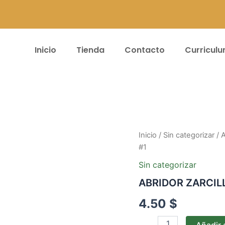
Inicio
Tienda
Contacto
Curricul
ABRIDOR
Inicio
/
Sin categorizar
/ 
ZARCILLOS
#1
KIT
AUTOPERFORACION-
Sin categorizar
PAR
ABRIDOR ZARCIL
#1
cantidad
4.50
$
Añadir a