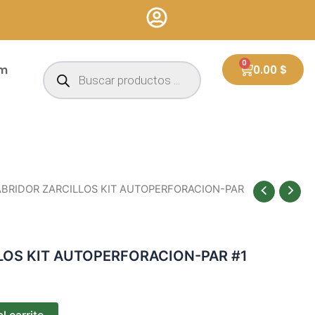
Búsqueda
0
Cart
um
0.00
$
de
productos
ABRIDOR ZARCILLOS KIT AUTOPERFORACION-PAR
LOS KIT AUTOPERFORACION-PAR #1
l carrito