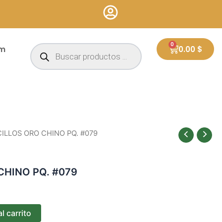
Búsqueda
0
Cart
um
0.00
$
de
productos
CILLOS ORO CHINO PQ. #079
CHINO PQ. #079
l carrito