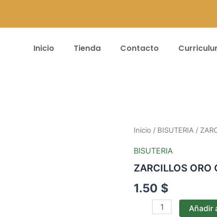
Inicio
Tienda
Contacto
Curricul
ZARCILLOS
Inicio
/
BISUTERIA
/ ZAR
ORO
CHINO
BISUTERIA
PQ.
ZARCILLOS ORO 
#079
cantidad
1.50
$
Añadir a