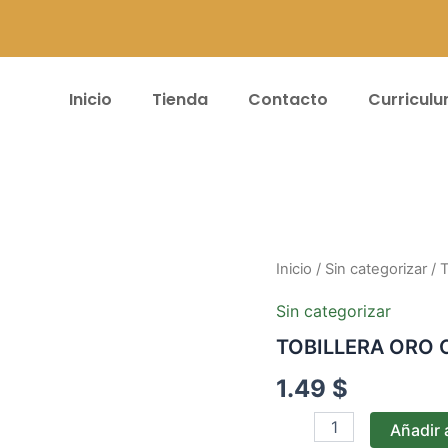
Inicio
Tienda
Contacto
Curricul
TOBILLERA
Inicio
/
Sin categorizar
/ 
ORO
CHINO
Sin categorizar
A35
TOBILLERA ORO 
cantidad
1.49
$
Añadir a