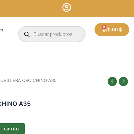
Búsqueda
0
Cart
um
0.00
$
de
productos
TOBILLERA ORO CHINO A35
CHINO A35
l carrito