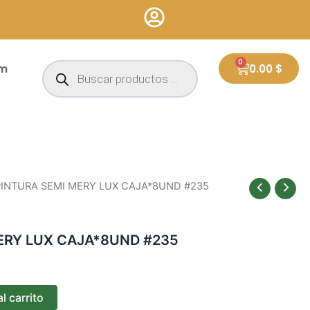
Búsqueda
0
Cart
um
0.00
$
de
productos
PINTURA SEMI MERY LUX CAJA*8UND #235
ERY LUX CAJA*8UND #235
l carrito