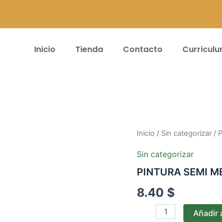
Inicio
Tienda
Contacto
Curricul
PINTURA
Inicio
/
Sin categorizar
/ 
SEMI
MERY
Sin categorizar
LUX
PINTURA SEMI M
CAJA*8UND
#235
8.40
$
cantidad
Añadir a