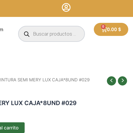
Búsqueda
0
Cart
um
0.00
$
de
productos
PINTURA SEMI MERY LUX CAJA*8UND #029
ERY LUX CAJA*8UND #029
l carrito