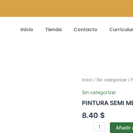
Inicio
Tienda
Contacto
Curricul
PINTURA
Inicio
/
Sin categorizar
/ 
SEMI
MERY
Sin categorizar
LUX
PINTURA SEMI M
CAJA*8UND
#029
8.40
$
cantidad
Añadir a