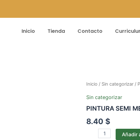
Inicio
Tienda
Contacto
Curricul
PINTURA
Inicio
/
Sin categorizar
/ 
SEMI
MERY
Sin categorizar
LUX
PINTURA SEMI M
CAJA*8UND
#021
8.40
$
cantidad
Añadir a