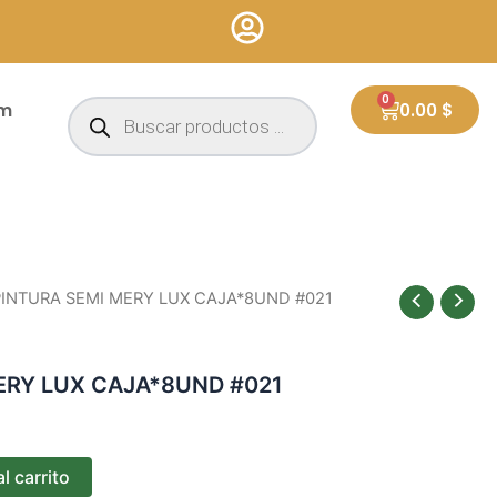
Búsqueda
0
Cart
um
0.00
$
de
productos
PINTURA SEMI MERY LUX CAJA*8UND #021
ERY LUX CAJA*8UND #021
l carrito