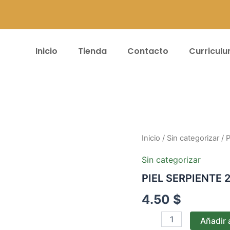
Inicio
Tienda
Contacto
Curricul
PIEL
Inicio
/
Sin categorizar
/ 
SERPIENTE
2MM
Sin categorizar
#27
PIEL SERPIENTE 
(LILA)
cantidad
4.50
$
Añadir a