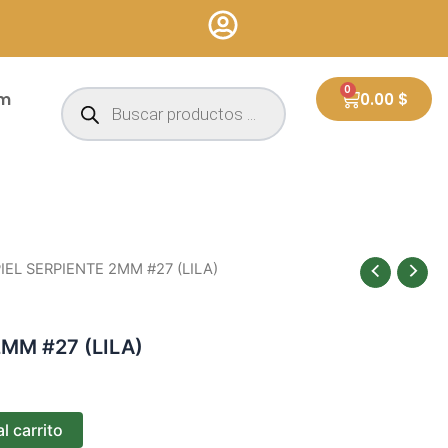
Búsqueda
0
Cart
um
0.00
$
de
productos
PIEL SERPIENTE 2MM #27 (LILA)
2MM #27 (LILA)
l carrito