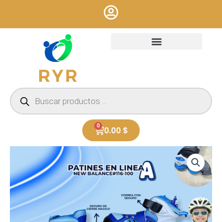
Ir
al
contenido
Búsqueda
de
productos
0
Cart
0.00
$
PATINES
EN
LINEA
(A)
NEW
BALANCE
#116-
100