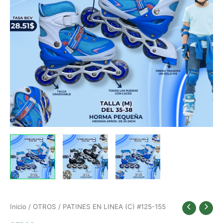
AZUL
NEGRO
AZUL
cantidad
cantidad
cantidad
Inicio
/
OTROS
/ PATINES EN LINEA (C) #125-155