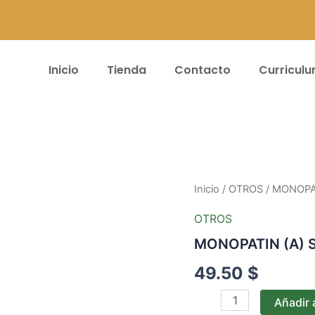
Inicio
Tienda
Contacto
Curricul
MONOPATIN
Inicio
/
OTROS
/ MONOPA
(A)
SCOOTER
OTROS
#121-
MONOPATIN (A) 
167
AZUL
49.50
$
cantidad
Añadir a