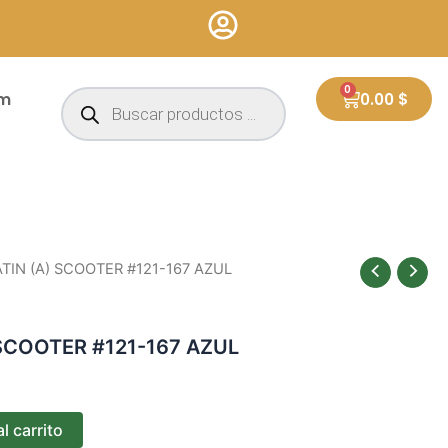
Búsqueda
0
Cart
um
0.00
$
de
productos
TIN (A) SCOOTER #121-167 AZUL
SCOOTER #121-167 AZUL
l carrito