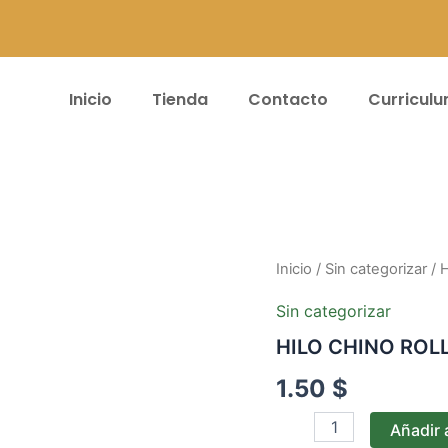
Inicio
Tienda
Contacto
Curricul
HILO
Inicio
/
Sin categorizar
/ 
CHINO
ROLLO*50YD
Sin categorizar
-
HILO CHINO ROL
#65
ROSADO
1.50
$
cantidad
Añadir a