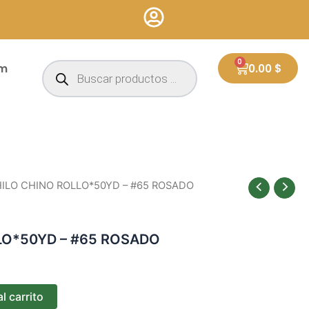
Búsqueda
0
Cart
um
0.00
$
de
productos
HILO CHINO ROLLO*50YD – #65 ROSADO
LO*50YD – #65 ROSADO
l carrito