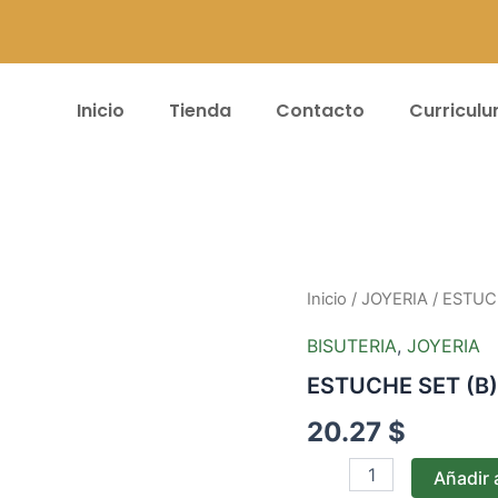
Inicio
Tienda
Contacto
Curricul
ESTUCHE
Inicio
/
JOYERIA
/ ESTUC
SET
(B)
BISUTERIA
,
JOYERIA
DAMA
ESTUCHE SET (B
-
#9
20.27
$
cantidad
Añadir a