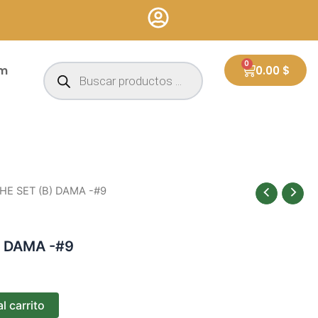
Búsqueda
0
Cart
um
0.00
$
de
productos
HE SET (B) DAMA -#9
) DAMA -#9
l carrito