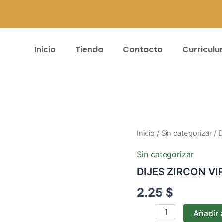
Inicio
Tienda
Contacto
Curricul
DIJES
Inicio
/
Sin categorizar
/ 
ZIRCON
VIRGENES
Sin categorizar
MD#030
DIJES ZIRCON V
cantidad
2.25
$
Añadir a