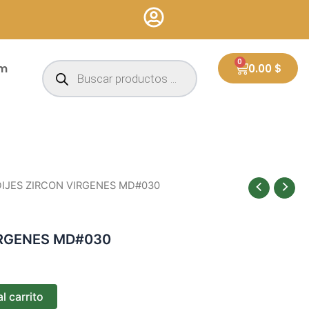
Búsqueda
0
Cart
um
0.00
$
de
productos
DIJES ZIRCON VIRGENES MD#030
IRGENES MD#030
l carrito