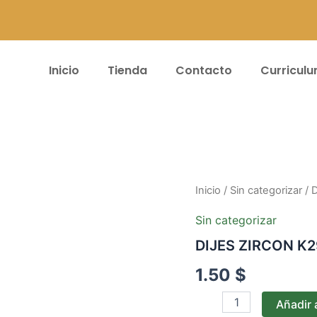
Inicio
Tienda
Contacto
Curricul
DIJES
Inicio
/
Sin categorizar
/ 
ZIRCON
K295
Sin categorizar
cantidad
DIJES ZIRCON K
1.50
$
Añadir a