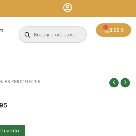
Búsqueda
0
Cart
um
0.00
$
de
productos
DIJES ZIRCON K295
295
l carrito