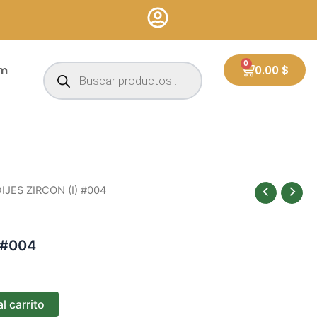
Búsqueda
0
Cart
um
0.00
$
de
productos
DIJES ZIRCON (I) #004
 #004
l carrito