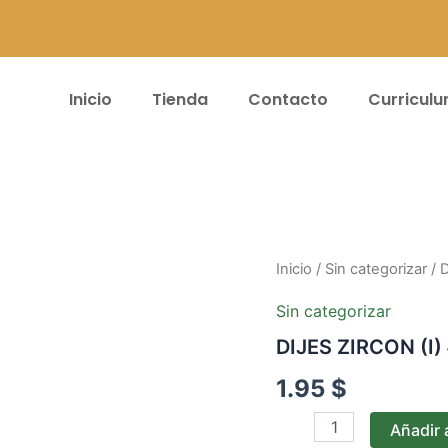
Inicio
Tienda
Contacto
Curricul
DIJES
Inicio
/
Sin categorizar
/ 
ZIRCON
(I)
Sin categorizar
#004
DIJES ZIRCON (I)
cantidad
1.95
$
Añadir a