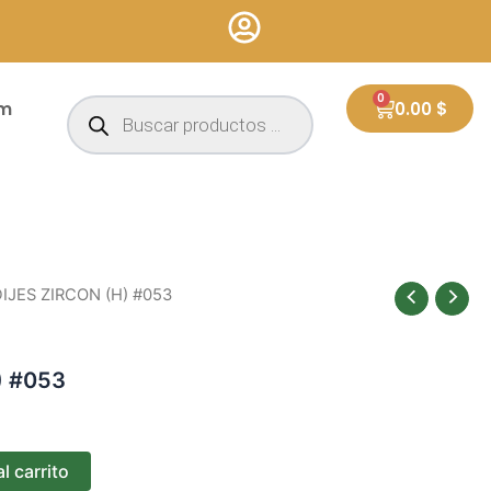
Búsqueda
0
Cart
um
0.00
$
de
productos
DIJES ZIRCON (H) #053
) #053
l carrito