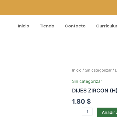
Inicio
Tienda
Contacto
Curricul
DIJES
Inicio
/
Sin categorizar
/ 
ZIRCON
(H)
Sin categorizar
#053
DIJES ZIRCON (H
cantidad
1.80
$
Añadir a