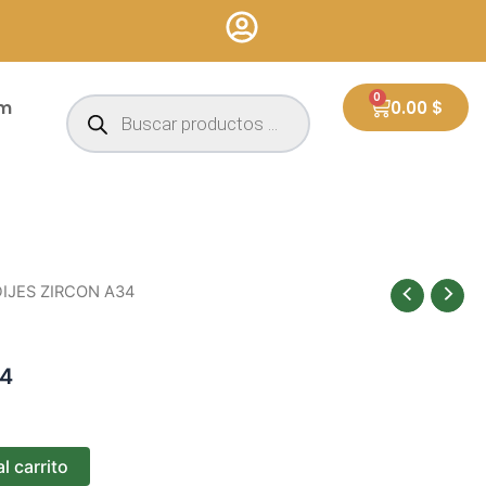
Búsqueda
0
Cart
um
0.00
$
de
productos
DIJES ZIRCON A34
34
l carrito