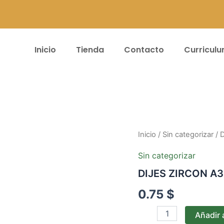
Inicio
Tienda
Contacto
Curricul
DIJES
Inicio
/
Sin categorizar
/ 
ZIRCON
A34
Sin categorizar
cantidad
DIJES ZIRCON A
0.75
$
Añadir a