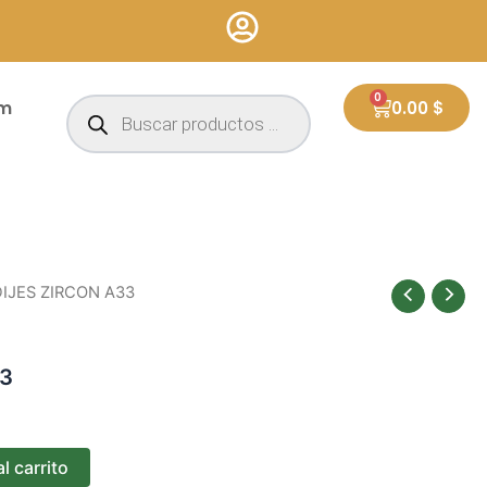
Búsqueda
0
Cart
um
0.00
$
de
productos
DIJES ZIRCON A33
33
l carrito