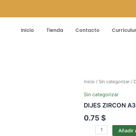
Inicio
Tienda
Contacto
Curricul
DIJES
Inicio
/
Sin categorizar
/ 
ZIRCON
A33
Sin categorizar
cantidad
DIJES ZIRCON A
0.75
$
Añadir a