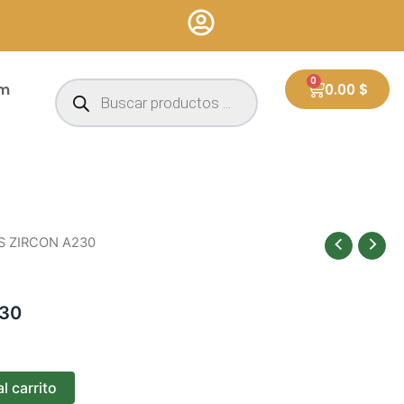
Búsqueda
0
Cart
um
0.00
$
de
productos
ES ZIRCON A230
230
l carrito