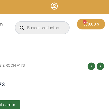
Búsqueda
0
Cart
um
0.00
$
de
productos
S ZIRCON A173
73
l carrito