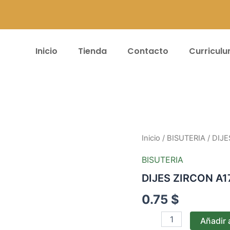
Inicio
Tienda
Contacto
Curricul
DIJES
Inicio
/
BISUTERIA
/ DIJE
ZIRCON
A173
BISUTERIA
cantidad
DIJES ZIRCON A1
0.75
$
Añadir a