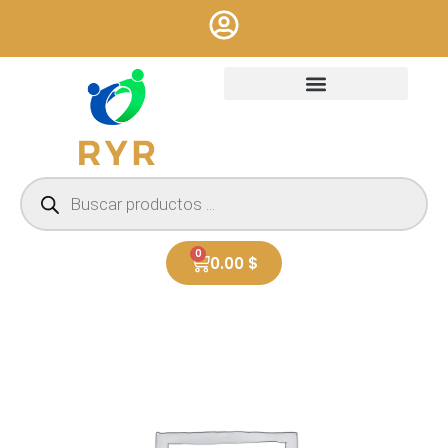
Ir
al
contenido
Búsqueda
de
productos
0
Cart
0.00
$
DIJE
ZIRCON
K454
cantidad