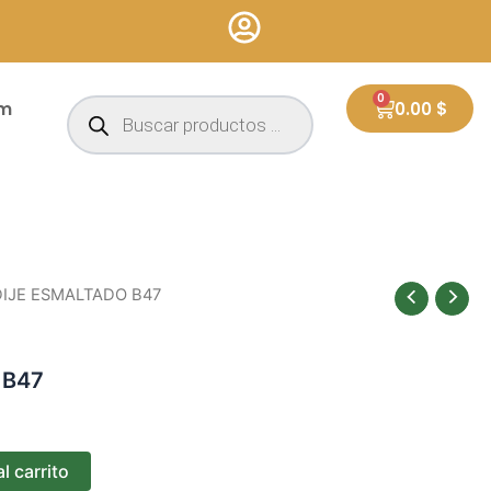
Búsqueda
0
Cart
um
0.00
$
de
productos
DIJE ESMALTADO B47
 B47
l carrito