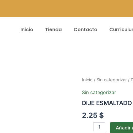
Inicio
Tienda
Contacto
Curricul
DIJE
Inicio
/
Sin categorizar
/ 
ESMALTADO
B47
Sin categorizar
cantidad
DIJE ESMALTADO
2.25
$
Añadir a