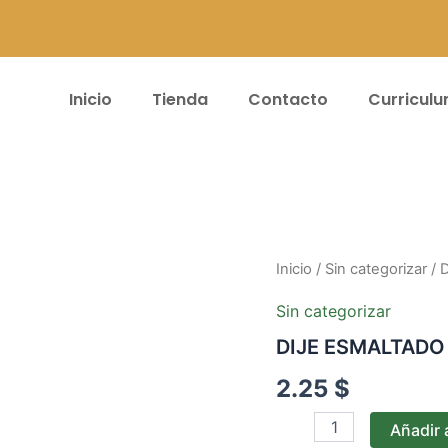
Inicio
Tienda
Contacto
Curricul
DIJE
Inicio
/
Sin categorizar
/ 
ESMALTADO
B20
Sin categorizar
cantidad
DIJE ESMALTADO
2.25
$
Añadir a