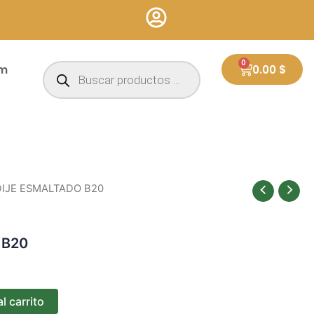
Búsqueda
0
Cart
um
0.00
$
de
productos
DIJE ESMALTADO B20
 B20
l carrito