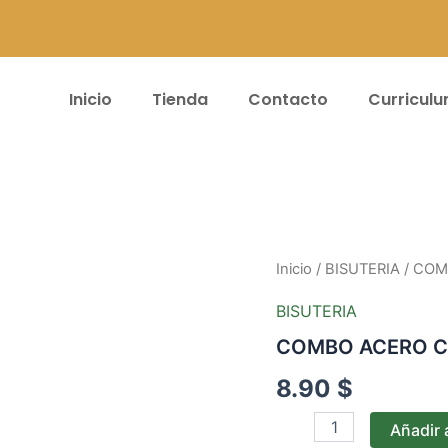
Inicio
Tienda
Contacto
Curricul
COMBO
Inicio
/
BISUTERIA
/ COM
ACERO
CARTIER
BISUTERIA
-10
COMBO ACERO CA
cantidad
8.90
$
Añadir a