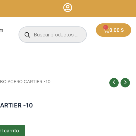
Búsqueda
0
Cart
um
0.00
$
de
productos
BO ACERO CARTIER -10
RTIER -10
l carrito