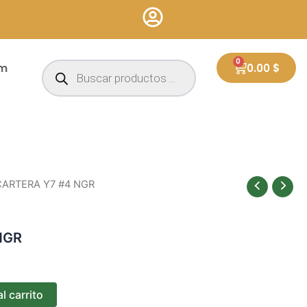
Búsqueda
0
Cart
um
0.00
$
de
productos
CARTERA Y7 #4 NGR
NGR
l carrito