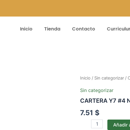
Inicio
Tienda
Contacto
Curricul
CARTERA
Inicio
/
Sin categorizar
/ 
Y7
#4
Sin categorizar
NGR
CARTERA Y7 #4 
cantidad
7.51
$
Añadir a