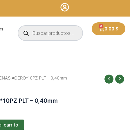
Búsqueda
0
Cart
um
0.00
$
de
productos
ENAS ACERO*10PZ PLT – 0,40mm
10PZ PLT – 0,40mm
l carrito