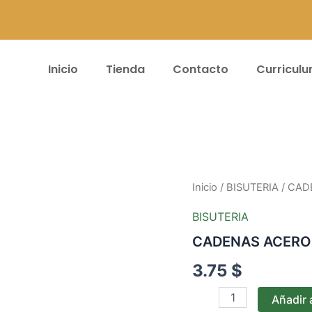
Inicio
Tienda
Contacto
Curricul
CADENAS
Inicio
/
BISUTERIA
/ CAD
ACERO*10PZ
PLT
BISUTERIA
-
CADENAS ACERO*
0,40mm
cantidad
3.75
$
Añadir a