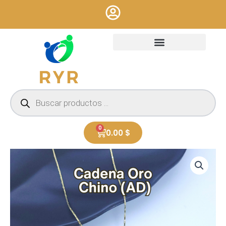
Ir
al
contenido
Búsqueda
de
productos
0
Cart
0.00
$
CADENA
ORO
CHINO
(AD)
-
#1
cantidad