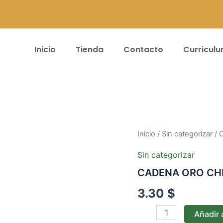
Inicio
Tienda
Contacto
Curricul
CADENA
Inicio
/
Sin categorizar
/ 
ORO
CHINO
Sin categorizar
AA3
CADENA ORO CH
cantidad
3.30
$
Añadir a