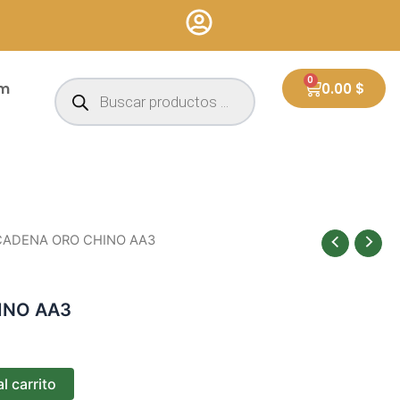
Búsqueda
0
Cart
um
0.00
$
de
productos
CADENA ORO CHINO AA3
INO AA3
l carrito