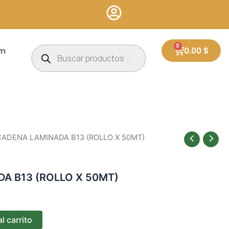
Búsqueda
0
Cart
um
0.00
$
de
productos
CADENA LAMINADA B13 (ROLLO X 50MT)
A B13 (ROLLO X 50MT)
l carrito