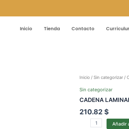
Inicio
Tienda
Contacto
Curricul
CADENA
Inicio
/
Sin categorizar
/ 
LAMINADA
B13
Sin categorizar
(ROLLO
CADENA LAMINAD
X
50MT)
210.82
$
cantidad
Añadir a