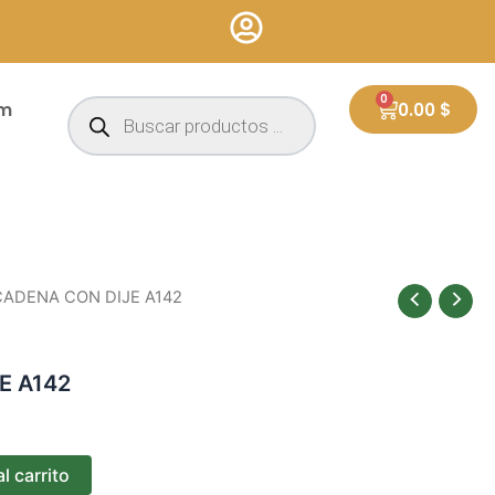
Búsqueda
0
Cart
um
0.00
$
de
productos
CADENA CON DIJE A142
E A142
l carrito