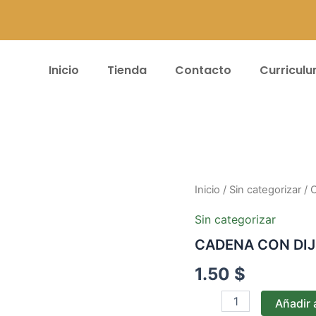
Inicio
Tienda
Contacto
Curricul
CADENA
Inicio
/
Sin categorizar
/ 
CON
DIJE
Sin categorizar
A142
CADENA CON DIJ
cantidad
1.50
$
Añadir a