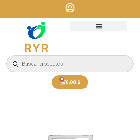
Ir
al
contenido
Búsqueda
de
productos
0
Cart
0.00
$
CADENA
C/DIJE
ACERO
#B41
cantidad