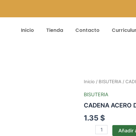
Inicio
Tienda
Contacto
Curricul
CADENA
Inicio
/
BISUTERIA
/ CAD
ACERO
DAMA*45CM
BISUTERIA
#31
CADENA ACERO 
cantidad
1.35
$
Añadir a