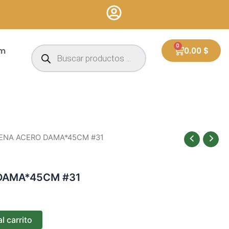
Búsqueda
0
Cart
um
0.00
$
de
productos
ENA ACERO DAMA*45CM #31
DAMA*45CM #31
l carrito