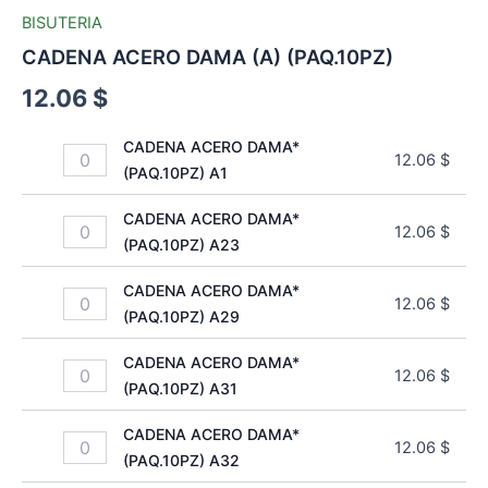
BISUTERIA
CADENA ACERO DAMA (A) (PAQ.10PZ)
12.06
$
CADENA ACERO DAMA*
12.06
$
(PAQ.10PZ) A1
CADENA ACERO DAMA*
12.06
$
(PAQ.10PZ) A23
CADENA ACERO DAMA*
12.06
$
(PAQ.10PZ) A29
CADENA ACERO DAMA*
12.06
$
(PAQ.10PZ) A31
CADENA ACERO DAMA*
12.06
$
(PAQ.10PZ) A32