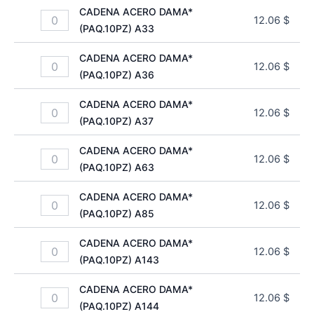
CADENA ACERO DAMA*
12.06
$
(PAQ.10PZ) A33
CADENA ACERO DAMA*
12.06
$
(PAQ.10PZ) A36
CADENA ACERO DAMA*
12.06
$
(PAQ.10PZ) A37
CADENA ACERO DAMA*
12.06
$
(PAQ.10PZ) A63
CADENA ACERO DAMA*
12.06
$
(PAQ.10PZ) A85
CADENA ACERO DAMA*
12.06
$
(PAQ.10PZ) A143
CADENA ACERO DAMA*
12.06
$
(PAQ.10PZ) A144