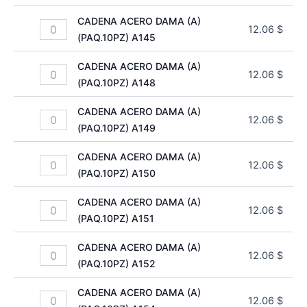
CADENA ACERO DAMA (A)
12.06
$
(PAQ.10PZ) A145
CADENA ACERO DAMA (A)
12.06
$
(PAQ.10PZ) A148
CADENA ACERO DAMA (A)
12.06
$
(PAQ.10PZ) A149
CADENA ACERO DAMA (A)
12.06
$
(PAQ.10PZ) A150
CADENA ACERO DAMA (A)
12.06
$
(PAQ.10PZ) A151
CADENA ACERO DAMA (A)
12.06
$
(PAQ.10PZ) A152
CADENA ACERO DAMA (A)
12.06
$