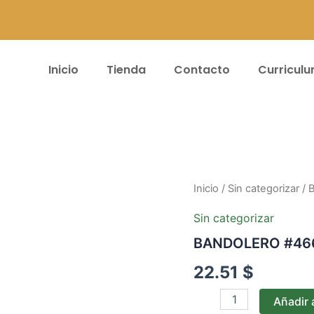
Inicio
Tienda
Contacto
Curricul
BANDOLERO
Inicio
/
Sin categorizar
/ 
#466
MARC-
Sin categorizar
BEIG
BANDOLERO #466
cantidad
22.51
$
Añadir a