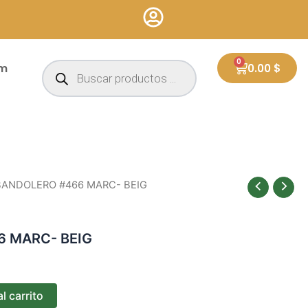
Búsqueda
0
Cart
um
0.00
$
de
productos
BANDOLERO #466 MARC- BEIG
 MARC- BEIG
l carrito