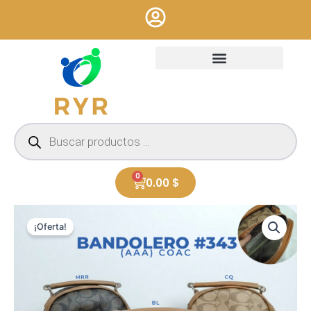
Ir
al
contenido
Búsqueda
de
productos
0
Cart
0.00
$
BANDOLERO
BANDOLERO
BANDOLERO
El
El
El
El
El
El
#343
#343
#343
¡Oferta!
precio
precio
precio
precio
precio
precio
(B)
(B)
(B)
original
original
original
actual
actual
actual
-
-
-
era:
era:
era:
es:
es:
es:
BL
CQ
MRR
22.51 $.
22.51 $.
22.51 $.
12.00 $.
12.00 $.
12.00 $.
cantidad
cantidad
cantidad