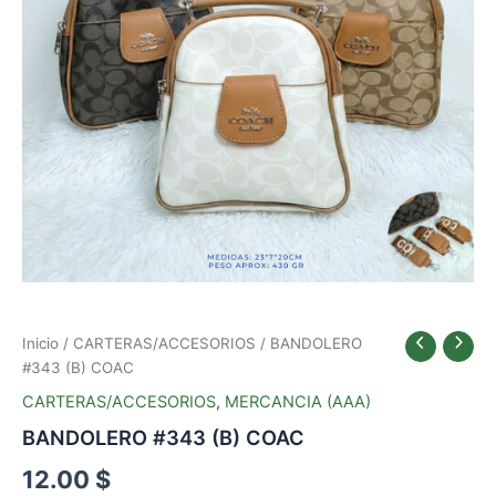
Inicio
/
CARTERAS/ACCESORIOS
/ BANDOLERO
#343 (B) COAC
CARTERAS/ACCESORIOS
,
MERCANCIA (AAA)
BANDOLERO #343 (B) COAC
12.00
$