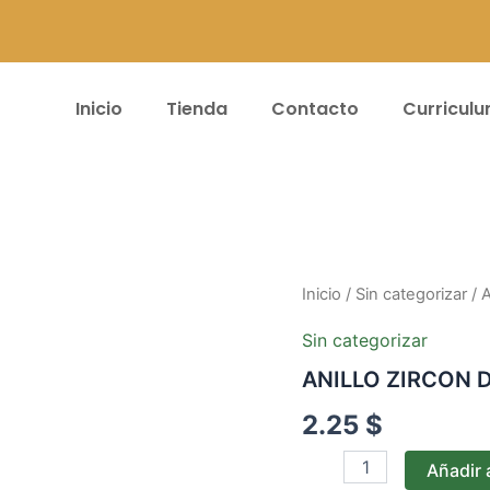
Inicio
Tienda
Contacto
Curricul
ANILLO
Inicio
/
Sin categorizar
/ 
ZIRCON
D1
Sin categorizar
MAMÁ
ANILLO ZIRCON 
cantidad
2.25
$
Añadir a