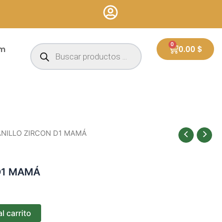
Búsqueda
0
Cart
um
0.00
$
de
productos
ANILLO ZIRCON D1 MAMÁ
D1 MAMÁ
l carrito